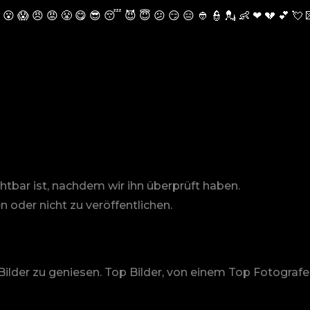
😮
😱
😠
😡
😤
😋
😎
😴
😈
😇
😕
😏
😑
👲
👮
💂
👶
❤
💔
💕
💘
chtbar ist, nachdem wir ihn überprüft haben.
n oder nicht zu veröffentlichen.
ilder zu geniesen. Top Bilder, von einem Top Fotografe