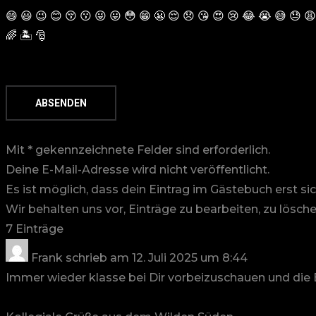
😄
😃
😉
😊
😚
😗
😜
😛
😳
😁
😬
😌
😞
😘
😍
😢
😂
😭
😅
😓
😩
🌈
🏝
🎅
Mit * gekennzeichnete Felder sind erforderlich.
Deine E-Mail-Adresse wird nicht veröffentlicht.
Es ist möglich, dass dein Eintrag im Gästebuch erst si
Wir behalten uns vor, Einträge zu bearbeiten, zu lösche
7 Einträge
Frank
schrieb am
12. Juli 2025
um
8:44
Immer wieder klasse bei Dir vorbeizuschauen und die B