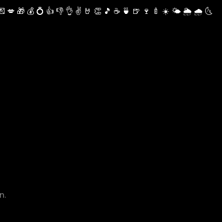
💌
💋
🎁
💰
💍
👍
👎
👌
✌️
🤘
👏
🎵
☕️
🍵
🍺
🍷
🍼
☀️
🌤
🌦
🌧
🌜
n.