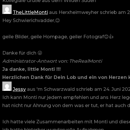
Kollegiale Grüße aus dem Wilden Süden
TheLittleMonti
aus
Herxheimweyher
schrieb am
2
Hey Schwierichvadder,😉
geile Bilder, geile Hompage, geiler Fotograf😊👍
Danke für dich 😜
Administrator-Antwort von: TheRealMonti
Ja danke, little Monti !!!
Herzlichen Dank für Dein Lob und ein von Herzen
Jessy
aus
'm Schwarzwald
schrieb am
24. Juni 20
Ich kann Monti nur jedem empfehlen und ans Herz legen.
hat nicht nur Ahnung von dem was er tut, er hat auch 
Ich hatte viele Zusammenarbeiten mit Monti und diese
ich hatte hinterher wundervolle Aufnahmen.