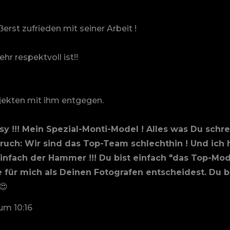
rst zufrieden mit seiner Arbeit !
hr respektvoll ist!!
ojekten mit ihm entgegen.
 Jessy !!! Mein Spezial-Monti-Model ! Alles was Du s
uch: Wir sind das Top-Team schlechthin ! Und ich ho
einfach der Hammer !!! Du bist einfach "das Top-Mo
für mich als Deinen Fotografen entscheidest. Du be
😍
um
10:16